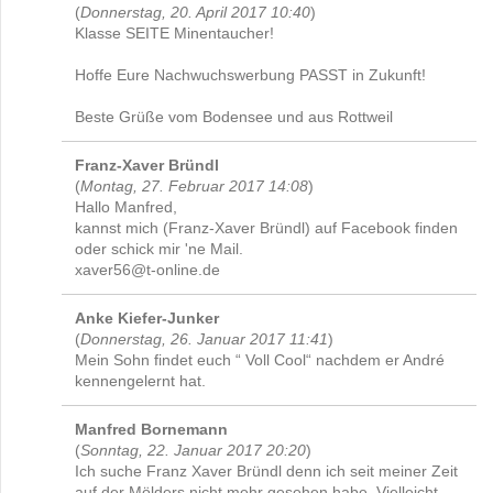
(
Donnerstag, 20. April 2017 10:40
)
Klasse SEITE Minentaucher!
Hoffe Eure Nachwuchswerbung PASST in Zukunft!
Beste Grüße vom Bodensee und aus Rottweil
Franz-Xaver Bründl
(
Montag, 27. Februar 2017 14:08
)
Hallo Manfred,
kannst mich (Franz-Xaver Bründl) auf Facebook finden
oder schick mir 'ne Mail.
xaver56@t-online.de
Anke Kiefer-Junker
(
Donnerstag, 26. Januar 2017 11:41
)
Mein Sohn findet euch “ Voll Cool“ nachdem er André
kennengelernt hat.
Manfred Bornemann
(
Sonntag, 22. Januar 2017 20:20
)
Ich suche Franz Xaver Bründl denn ich seit meiner Zeit
auf der Mölders nicht mehr gesehen habe. Vielleicht